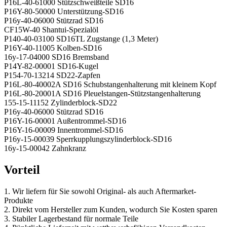
P16L-40-61000 Stützschweißteile SD16
P16Y-80-50000 Unterstützung-SD16
P16y-40-06000 Stützrad SD16
CF15W-40 Shantui-Spezialöl
P140-40-03100 SD16TL Zugstange (1,3 Meter)
P16Y-40-11005 Kolben-SD16
16y-17-04000 SD16 Bremsband
P14Y-82-00001 SD16-Kugel
P154-70-13214 SD22-Zapfen
P16L-80-40002A SD16 Schubstangenhalterung mit kleinem Kopf
P16L-80-20001A SD16 Pleuelstangen-Stützstangenhalterung
155-15-11152 Zylinderblock-SD22
P16y-40-06000 Stützrad SD16
P16Y-16-00001 Außentrommel-SD16
P16Y-16-00009 Innentrommel-SD16
P16y-15-00039 Sperrkupplungszylinderblock-SD16
16y-15-00042 Zahnkranz
Vorteil
1. Wir liefern für Sie sowohl Original- als auch Aftermarket-
Produkte
2. Direkt vom Hersteller zum Kunden, wodurch Sie Kosten sparen
3. Stabiler Lagerbestand für normale Teile