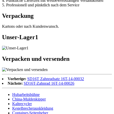
4. Pünktliche Lieferzeit mit wettbewerbsfähigen Versandkosten
5. Professionell und pünktlich nach dem Service
Verpackung
Kartons oder nach Kundenwunsch.
Unser-Lager1
Verpacken und versenden
Vorherige:
SD16T Zahnradsatz 16T-14-00032
Nächste:
SD16T-Zahnrad 16T-14-00026
Hubarbeitsbühne
China-Muldenkipper
Kaltrecycler
Kegelbrecherauskleidung
Container-Seitenheber