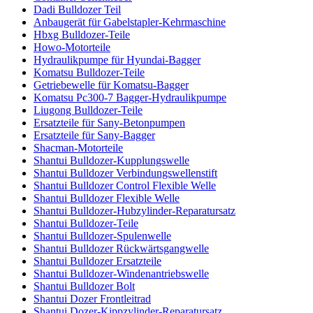
Dadi Bulldozer Teil
Anbaugerät für Gabelstapler-Kehrmaschine
Hbxg Bulldozer-Teile
Howo-Motorteile
Hydraulikpumpe für Hyundai-Bagger
Komatsu Bulldozer-Teile
Getriebewelle für Komatsu-Bagger
Komatsu Pc300-7 Bagger-Hydraulikpumpe
Liugong Bulldozer-Teile
Ersatzteile für Sany-Betonpumpen
Ersatzteile für Sany-Bagger
Shacman-Motorteile
Shantui Bulldozer-Kupplungswelle
Shantui Bulldozer Verbindungswellenstift
Shantui Bulldozer Control Flexible Welle
Shantui Bulldozer Flexible Welle
Shantui Bulldozer-Hubzylinder-Reparatursatz
Shantui Bulldozer-Teile
Shantui Bulldozer-Spulenwelle
Shantui Bulldozer Rückwärtsgangwelle
Shantui Bulldozer Ersatzteile
Shantui Bulldozer-Windenantriebswelle
Shantui Bulldozer Bolt
Shantui Dozer Frontleitrad
Shantui Dozer-Kippzylinder-Reparatursatz