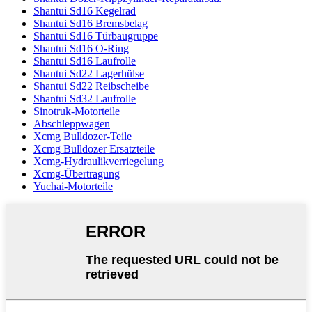
Shantui Sd16 Kegelrad
Shantui Sd16 Bremsbelag
Shantui Sd16 Türbaugruppe
Shantui Sd16 O-Ring
Shantui Sd16 Laufrolle
Shantui Sd22 Lagerhülse
Shantui Sd22 Reibscheibe
Shantui Sd32 Laufrolle
Sinotruk-Motorteile
Abschleppwagen
Xcmg Bulldozer-Teile
Xcmg Bulldozer Ersatzteile
Xcmg-Hydraulikverriegelung
Xcmg-Übertragung
Yuchai-Motorteile