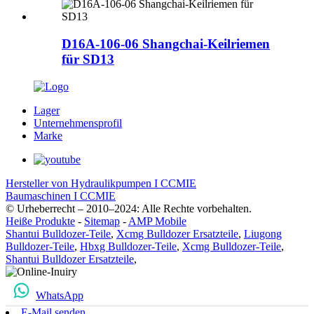
D16A-106-06 Shangchai-Keilriemen
für SD13
Lager
Unternehmensprofil
Marke
Hersteller von Hydraulikpumpen I CCMIE
Baumaschinen I CCMIE
© Urheberrecht – 2010–2024: Alle Rechte vorbehalten.
Heiße Produkte
-
Sitemap
-
AMP Mobile
Shantui Bulldozer-Teile
,
Xcmg Bulldozer Ersatzteile
,
Liugong
Bulldozer-Teile
,
Hbxg Bulldozer-Teile
,
Xcmg Bulldozer-Teile
,
Shantui Bulldozer Ersatzteile
,
WhatsApp
E-Mail senden