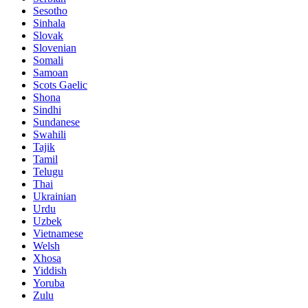
Sesotho
Sinhala
Slovak
Slovenian
Somali
Samoan
Scots Gaelic
Shona
Sindhi
Sundanese
Swahili
Tajik
Tamil
Telugu
Thai
Ukrainian
Urdu
Uzbek
Vietnamese
Welsh
Xhosa
Yiddish
Yoruba
Zulu