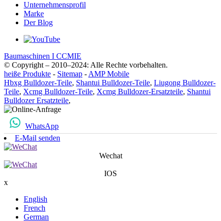
Unternehmensprofil
Marke
Der Blog
Baumaschinen I CCMIE
© Copyright – 2010–2024: Alle Rechte vorbehalten.
heiße Produkte
-
Sitemap
-
AMP Mobile
Hbxg Bulldozer-Teile
,
Shantui Bulldozer-Teile
,
Liugong Bulldozer-
Teile
,
Xcmg Bulldozer-Teile
,
Xcmg Bulldozer-Ersatzteile
,
Shantui
Bulldozer Ersatzteile
,
WhatsApp
E-Mail senden
Wechat
IOS
x
English
French
German