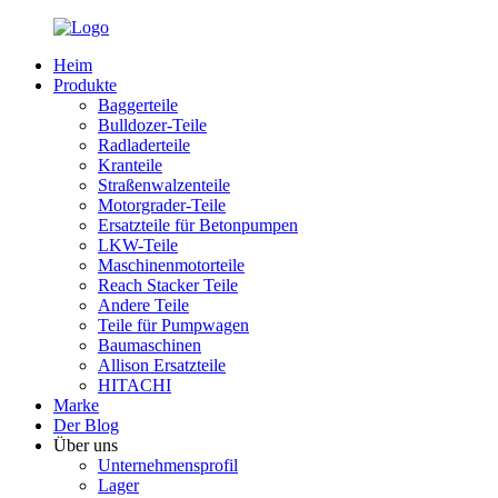
Heim
Produkte
Baggerteile
Bulldozer-Teile
Radladerteile
Kranteile
Straßenwalzenteile
Motorgrader-Teile
Ersatzteile für Betonpumpen
LKW-Teile
Maschinenmotorteile
Reach Stacker Teile
Andere Teile
Teile für Pumpwagen
Baumaschinen
Allison Ersatzteile
HITACHI
Marke
Der Blog
Über uns
Unternehmensprofil
Lager