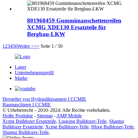
801968459 Gummimanschettenreifen
XCMG XDE130 Ersatzteile für
Bergbau-LKW
1
2
3
4
5
6
Weiter >
>>
Seite 1 / 50
Lager
Unternehmensprofil
Marke
Hersteller von Hydraulikpumpen I CCMIE
Baumaschinen I CCMIE
© Urheberrecht – 2010–2024: Alle Rechte vorbehalten.
Heiße Produkte
-
Sitemap
-
AMP Mobile
Xcmg Bulldozer Ersatzteile
,
Liugong Bulldozer-Teile
,
Shantui
Bulldozer Ersatzteile
,
Xcmg Bulldozer-Teile
,
Hbxg Bulldozer-Teile
,
Shantui Bulldozer-Teile
,