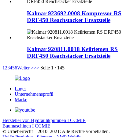
Kalmar 923692.0008 Kompressor RS
DRF450 Reachstacker Ersatzteile
Kalmar 920811.0018 Keilriemen RS
DRF450 Reachstacker Ersatzteile
1
2
3
4
5
6
Weiter >
>>
Seite 1 / 145
Lager
Unternehmensprofil
Marke
Hersteller von Hydraulikpumpen I CCMIE
Baumaschinen I CCMIE
© Urheberrecht – 2010–2021: Alle Rechte vorbehalten.
Heiße Produkte
-
Sitemap
-
AMP Mobile