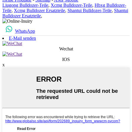
Liugong Bulldozer-Teile
,
Xcmg Bulldozer-Teile
,
Hbxg Bulldozer-
Teile
,
Xcmg Bulldozer Ersatzteile
,
Shantui Bulldozer-Teile
,
Shantui
Bulldozer Ersatzteile
,
WhatsApp
E-Mail senden
Wechat
IOS
x