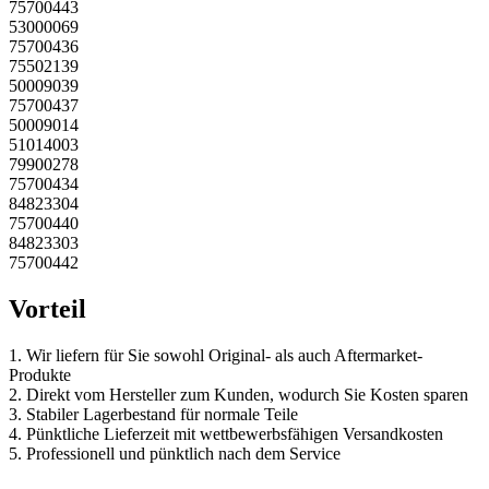
75700443
53000069
75700436
75502139
50009039
75700437
50009014
51014003
79900278
75700434
84823304
75700440
84823303
75700442
Vorteil
1. Wir liefern für Sie sowohl Original- als auch Aftermarket-
Produkte
2. Direkt vom Hersteller zum Kunden, wodurch Sie Kosten sparen
3. Stabiler Lagerbestand für normale Teile
4. Pünktliche Lieferzeit mit wettbewerbsfähigen Versandkosten
5. Professionell und pünktlich nach dem Service