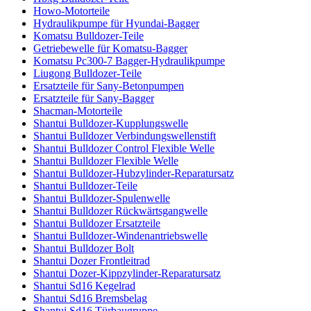
Howo-Motorteile
Hydraulikpumpe für Hyundai-Bagger
Komatsu Bulldozer-Teile
Getriebewelle für Komatsu-Bagger
Komatsu Pc300-7 Bagger-Hydraulikpumpe
Liugong Bulldozer-Teile
Ersatzteile für Sany-Betonpumpen
Ersatzteile für Sany-Bagger
Shacman-Motorteile
Shantui Bulldozer-Kupplungswelle
Shantui Bulldozer Verbindungswellenstift
Shantui Bulldozer Control Flexible Welle
Shantui Bulldozer Flexible Welle
Shantui Bulldozer-Hubzylinder-Reparatursatz
Shantui Bulldozer-Teile
Shantui Bulldozer-Spulenwelle
Shantui Bulldozer Rückwärtsgangwelle
Shantui Bulldozer Ersatzteile
Shantui Bulldozer-Windenantriebswelle
Shantui Bulldozer Bolt
Shantui Dozer Frontleitrad
Shantui Dozer-Kippzylinder-Reparatursatz
Shantui Sd16 Kegelrad
Shantui Sd16 Bremsbelag
Shantui Sd16 Türbaugruppe