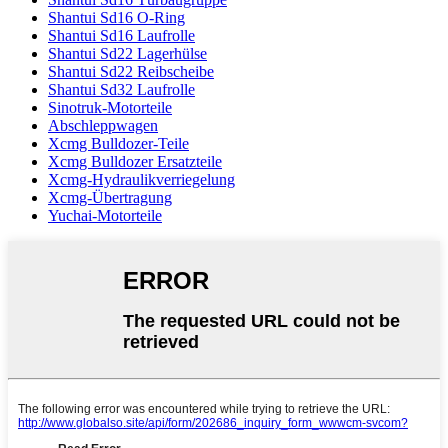
Shantui Sd16 O-Ring
Shantui Sd16 Laufrolle
Shantui Sd22 Lagerhülse
Shantui Sd22 Reibscheibe
Shantui Sd32 Laufrolle
Sinotruk-Motorteile
Abschleppwagen
Xcmg Bulldozer-Teile
Xcmg Bulldozer Ersatzteile
Xcmg-Hydraulikverriegelung
Xcmg-Übertragung
Yuchai-Motorteile