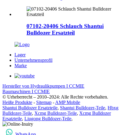
07102-20406 Schlauch Shantui
Bulldozer Ersatzteil
Lager
Unternehmensprofil
Marke
Hersteller von Hydraulikpumpen I CCMIE
Baumaschinen I CCMIE
© Urheberrecht – 2010–2024: Alle Rechte vorbehalten.
Heiße Produkte
-
Sitemap
-
AMP Mobile
Shantui Bulldozer Ersatzteile
,
Shantui Bulldozer-Teile
,
Hbxg
Bulldozer-Teile
,
Xcmg Bulldozer-Teile
,
Xcmg Bulldozer
Ersatzteile
,
Liugong Bulldozer-Teile
,
WhatsApp